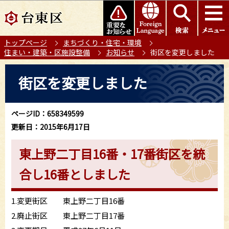
こ
このページの本文へ移動
の
ペ
トップページ
まちづくり・住宅・環境
ー
住まい・建築・区施設整備
お知らせ
街区を変更しました
ジ
の
本
街区を変更しました
先
文
頭
こ
で
こ
ページID：658349599
す
か
更新日：2015年6月17日
ら
東上野二丁目16番・17番街区を統
合し16番としました
1.変更街区 東上野二丁目16番
2.廃止街区 東上野二丁目17番