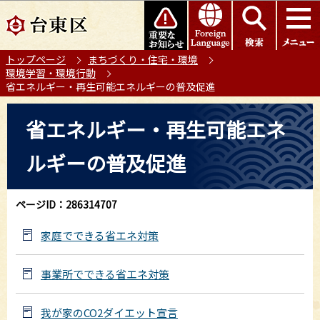
こ
このページの本文へ移動
の
ペ
トップページ
まちづくり・住宅・環境
ー
環境学習・環境行動
ジ
省エネルギー・再生可能エネルギーの普及促進
の
本
先
省エネルギー・再生可能エネ
文
頭
こ
で
ルギーの普及促進
こ
す
か
ら
ページID：286314707
家庭でできる省エネ対策
事業所でできる省エネ対策
我が家のCO2ダイエット宣言