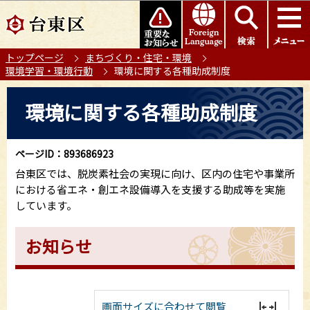
こ
このページの本文へ移動
の
ペ
トップページ
まちづくり・住宅・環境
ー
環境学習・環境行動
環境に関する各種助成制度
ジ
の
本
環境に関する各種助成制度
先
文
頭
こ
で
こ
ページID：893686923
す
か
台東区では、脱炭素社会の実現に向け、区内の住宅や事業所
ら
における省エネ・創エネ設備導入を支援する助成等を実施
しています。
お知らせ
画面サイズに合わせて閲覧