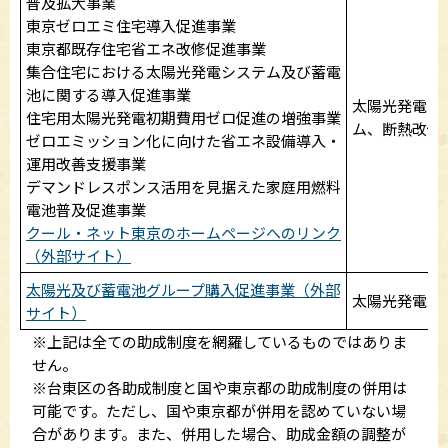
普及拡大事業
東京ゼロエミ住宅導入促進事業
東京都既存住宅省エネ改修促進事業
集合住宅における太陽光発電システム及び蓄電
池に関する導入促進事業
太陽光発電シ
住宅用太陽光発電初期費用ゼロ促進の増強事業
ム、断熱改修
ゼロエミッション化に向けた省エネ設備導入・
運用改善支援事業
デマンドレスポンス活用を見据えた家庭用燃料
電池普及促進事業
クール・ネット東京のホームページへのリンク
（外部サイト）
太陽光及び蓄電池グループ購入促進事業（外部
太陽光発電シ
サイト）
※上記は全ての助成制度を網羅しているものではありま
せん。
※台東区の各助成制度と国や東京都の助成制度の併用は
可能です。ただし、国や東京都が併用を認めていない場
合があります。また、併用した場合、助成金額の調整が