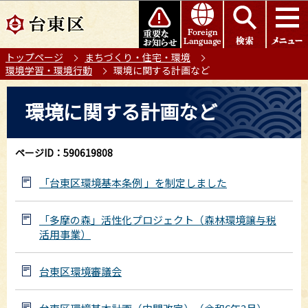
こ
このページの本文へ移動
の
ペ
トップページ
まちづくり・住宅・環境
ー
環境学習・環境行動
環境に関する計画など
ジ
の
本
環境に関する計画など
先
文
頭
こ
で
こ
ページID：590619808
す
か
ら
「台東区環境基本条例 」を制定しました
「多摩の森」活性化プロジェクト（森林環境譲与税
活用事業）
台東区環境審議会