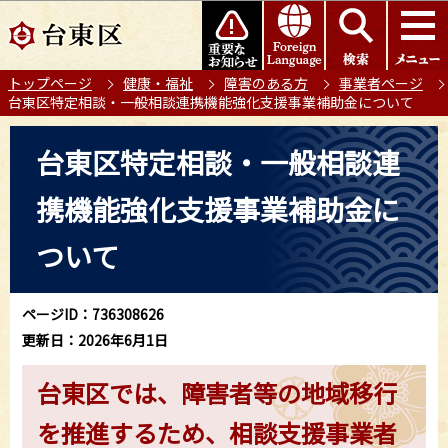
こ
このページの本文へ移動
の
ペ
トップページ
健康・福祉
障害のある方
事業者ページ
ー
台東区特定相談・一般相談連携機能強化支援事業補助金について
ジ
の
本
台東区特定相談・一般相談連
先
文
頭
こ
携機能強化支援事業補助金に
で
こ
す
か
ついて
ら
ページID：736308626
更新日：2026年6月1日
台東区では、障害者等の地域移行
を推進するため、相談支援事業者