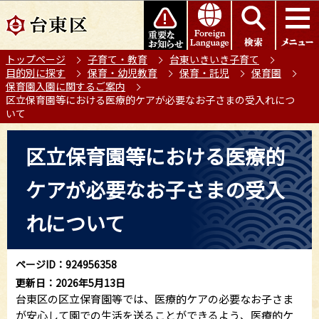
こ
このページの本文へ移動
の
ペ
トップページ
子育て・教育
台東いきいき子育て
ー
目的別に探す
保育・幼児教育
保育・託児
保育園
ジ
保育園入園に関するご案内
の
区立保育園等における医療的ケアが必要なお子さまの受入れにつ
いて
先
頭
本
区立保育園等における医療的
で
文
す
こ
ケアが必要なお子さまの受入
こ
か
れについて
ら
ページID：924956358
更新日：2026年5月13日
台東区の区立保育園等では、医療的ケアの必要なお子さま
が安心して園での生活を送ることができるよう、医療的ケ