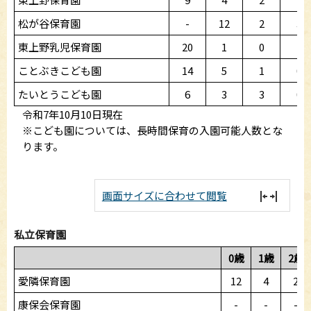
松が谷保育園
-
12
2
3
東上野乳児保育園
20
1
0
-
ことぶきこども園
14
5
1
0
たいとうこども園
6
3
3
0
令和7年10月10日現在
※こども園については、長時間保育の入園可能人数とな
ります。
画面サイズに合わせて閲覧
私立保育園
0歳
1歳
2歳
愛隣保育園
12
4
2
康保会保育園
-
-
-