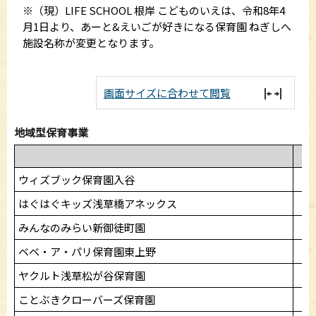
※（現）LIFE SCHOOL 根岸 こどものいえは、令和8年4
月1日より、あーと&えいごが好きになる保育園 ねぎしへ
施設名称が変更となります。
画面サイズに合わせて閲覧
地域型保育事業
0
ウィズブック保育園入谷
3
はぐはぐキッズ浅草橋アネックス
3
みんなのみらい新御徒町園
4
ベベ・ア・パリ保育園東上野
3
ヤクルト浅草松が谷保育園
-
ことぶきクローバーズ保育園
5