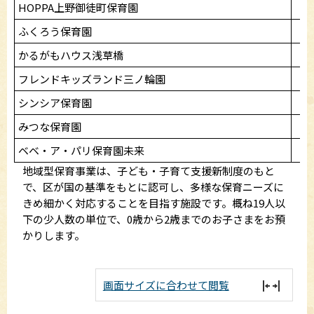
HOPPA上野御徒町保育園
4
ふくろう保育園
3
かるがもハウス浅草橋
3
フレンドキッズランド三ノ輪園
3
シンシア保育園
2
みつな保育園
-
ベベ・ア・パリ保育園未来
-
地域型保育事業は、子ども・子育て支援新制度のもと
で、区が国の基準をもとに認可し、多様な保育ニーズに
きめ細かく対応することを目指す施設です。概ね19人以
下の少人数の単位で、0歳から2歳までのお子さまをお預
かりします。
画面サイズに合わせて閲覧