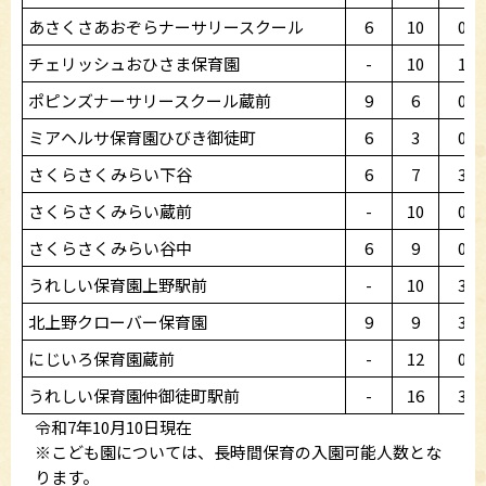
あさくさあおぞらナーサリースクール
6
10
0
チェリッシュおひさま保育園
-
10
1
ポピンズナーサリースクール蔵前
9
6
0
ミアヘルサ保育園ひびき御徒町
6
3
0
さくらさくみらい下谷
6
7
3
さくらさくみらい蔵前
-
10
0
さくらさくみらい谷中
6
9
0
うれしい保育園上野駅前
-
10
3
北上野クローバー保育園
9
9
3
にじいろ保育園蔵前
-
12
0
うれしい保育園仲御徒町駅前
-
16
3
令和7年10月10日現在
※こども園については、長時間保育の入園可能人数とな
ります。