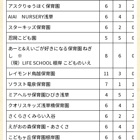
アスクりゅうほく保育園
6
3
2
AIAI NURSERY浅草
6
4
1
スターキッズ保育園
6
2
0
忍岡こども園
5
5
0
あーと&えいごが好きになる保育園 ねぎ
し ※
8
6
0
（現）LIFE SCHOOL 根岸 こどものいえ
レイモンド鳥越保育園
11
3
0
ソラスト竜泉保育園
7
1
1
ミアヘルサ保育園ひびき浅草
4
5
2
クオリスキッズ浅草橋保育園
6
4
1
さくらさくみらい入谷
6
2
2
えがおの森保育園・あさくさ
6
4
1
こどもヶ丘保育園根岸園
6
6
0