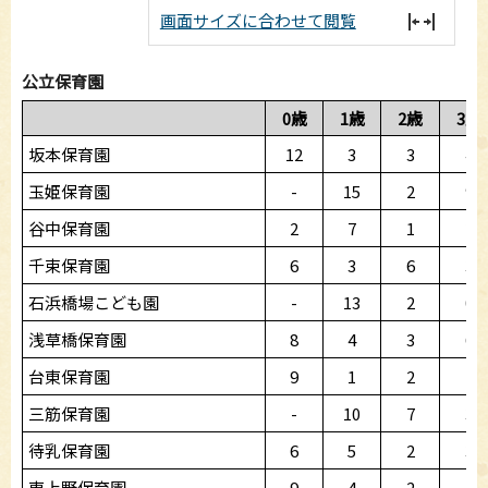
画面サイズに合わせて閲覧
公立保育園
0歳
1歳
2歳
3歳
坂本保育園
12
3
3
4
玉姫保育園
-
15
2
9
谷中保育園
2
7
1
2
千束保育園
6
3
6
3
石浜橋場こども園
-
13
2
0
浅草橋保育園
8
4
3
6
台東保育園
9
1
2
1
三筋保育園
-
10
7
3
待乳保育園
6
5
2
3
東上野保育園
9
4
2
7