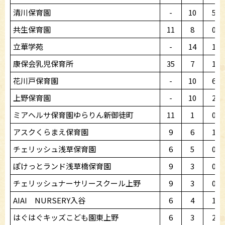
清川保育園
-
10
5
共生保育園
11
8
0
立華学苑
-
14
1
康保会乳児保育所
35
7
1
花川戸保育園
-
10
6
上野保育園
-
10
2
ミアヘルサ保育園ゆらりん新御徒町
11
1
0
アスクくらまえ保育園
9
6
1
チェリッシュ浅草保育園
6
5
0
ぽけっとランド浅草橋保育園
9
3
0
チェリッシュナーサリースクール上野
9
3
0
AIAI NURSERY入谷
6
4
1
はぐはぐキッズこども園東上野
6
3
2