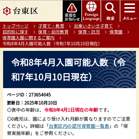
こ
このページの本文へ移動
の
ペ
トップページ
子育て・教育
台東いきいき子育て
ー
目的別に探す
保育・幼児教育
保育・託児
保育園
ジ
保育園入園に関するご案内
の
令和8年4月入園可能人数（令和7年10月10日現在）
先
本
頭
令和8年4月入園可能人数（令
文
で
こ
す
和7年10月10日現在）
こ
か
ら
ページID：273654045
更新日：2025年10月10日
◎表中の年齢は、
令和8年4月1日現在の年齢
です。
◎0歳児は、園により受け入れ月齢が異なりますのでご注意
ください。詳細は「
台東区内の認可保育園一覧表
」の「保
育実施年齢」をご参照ください。