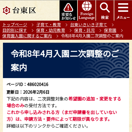
こ
このページの本文へ移動
の
ペ
トップページ
子育て・教育
台東いきいき子育て
ー
目的別に探す
保育・幼児教育
保育・託児
保育園
ジ
保育園入園に関するご案内
令和8年4月入園二次調整のご案内
の
本
先
令和8年4月入園二次調整のご
文
頭
こ
で
案内
こ
す
か
ら
ページID：486020416
更新日：2026年2月6日
下記の内容は、二次調整対象の
希望園の追加・変更をする
場合のみ
の受付方法です。
これから申し込みされる方（まだ申請書を出していない
方）は、申請方法・要件によって期限が異なります。
詳細は以下のリンクからご確認ください。