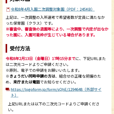
令和8年4月入園二次調整対象園（PDF：245KB）
上記は、一次調整の入所選考で希望者数が定員に満たなか
った保育園（クラス）です。
※審査中、審査後の退園等により、一次調整で内定が出なか
った園に、入園可能枠が生じている場合があります。
受付方法
令和8年2月13日（金曜日）17時15分まで
に、下記URLまた
は二次元コードよりご申請ください。
※原則、電子での申請をお願いいたします。
※
きょうだい同時申請の方は
、組合せの正確な把握のた
め、
来庁または電話
でお知らせください。
https://logoform.jp/form/sQhE/1294648（外部サイ
ト）
上記URLまたは以下の二次元コードよりご申請くださ
い。