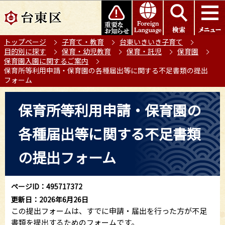
こ
このページの本文へ移動
の
ペ
トップページ
子育て・教育
台東いきいき子育て
ー
目的別に探す
保育・幼児教育
保育・託児
保育園
ジ
保育園入園に関するご案内
の
保育所等利用申請・保育園の各種届出等に関する不足書類の提出
フォーム
先
頭
本
保育所等利用申請・保育園の
で
文
す
こ
各種届出等に関する不足書類
こ
か
の提出フォーム
ら
ページID：495717372
更新日：2026年6月26日
この提出フォームは、すでに申請・届出を行った方が不足
書類を提出するためのフォームです。