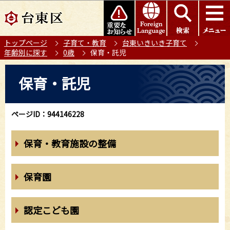
こ
このページの本文へ移動
の
ペ
トップページ
子育て・教育
台東いきいき子育て
ー
年齢別に探す
0歳
保育・託児
ジ
の
本
保育・託児
先
文
頭
こ
で
こ
ページID：944146228
す
か
ら
保育・教育施設の整備
保育園
認定こども園