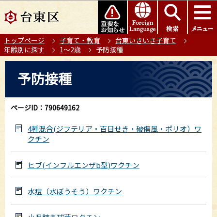
こ
このページの本文へ移動
の
ペ
トップページ
子育て・教育
台東いきいき子育て
ー
年齢別に探す
1～2歳
予防接種
ジ
の
本
予防接種
先
文
頭
こ
で
こ
ページID：790649162
す
か
ら
4種混合(ジフテリア・百日せき・破傷風・ポリオ）ワ
クチン
ヒブ(インフルエンザb型)ワクチン
水痘（水ぼうそう）ワクチン