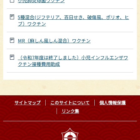
小児肺炎球菌ワクチン
5種混合(ジフテリア、百日せき、破傷風、ポリオ、ヒ
ブ）ワクチン
MR（麻しん風しん混合）ワクチン
（令和7年度は終了しました）小児インフルエンザワ
クチン接種費用助成
サイトマップ
このサイトについて
個人情報保護
リンク集