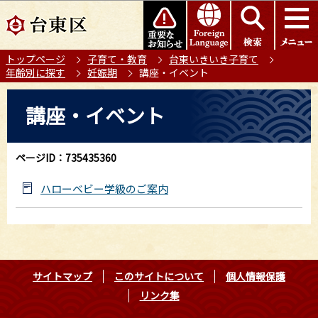
こ
このページの本文へ移動
の
ペ
トップページ
子育て・教育
台東いきいき子育て
ー
年齢別に探す
妊娠期
講座・イベント
ジ
の
本
講座・イベント
先
文
頭
こ
で
こ
ページID：735435360
す
か
ら
ハローベビー学級のご案内
サイトマップ
このサイトについて
個人情報保護
リンク集