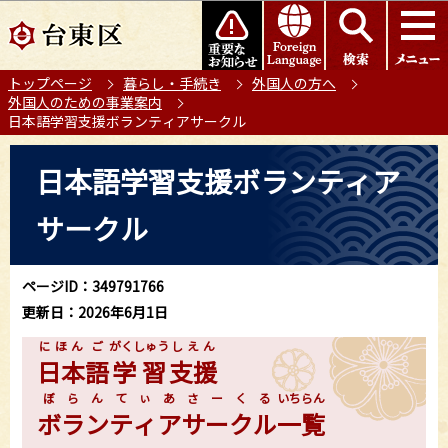
こ
このページの本文へ移動
の
ペ
トップページ
暮らし・手続き
外国人の方へ
ー
外国人のための事業案内
ジ
日本語学習支援ボランティアサークル
の
本
先
日本語学習支援ボランティア
文
頭
こ
で
サークル
こ
す
か
ら
ページID：349791766
更新日：2026年6月1日
にほん
ご
がくしゅう
しえん
日本
語
学習
支援
ぼらんてぃあさーくる
いちらん
ボランティアサークル
一覧