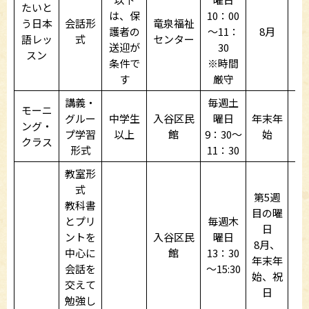
たいと
は、保
10：00
う日本
会話形
竜泉福祉
護者の
～11：
8月
語レッ
式
センター
送迎が
30
スン
条件で
※時間
す
厳守
講義・
毎週土
モーニ
グルー
中学生
入谷区民
曜日
年末年
ング・
プ学習
以上
館
9：30～
始
クラス
形式
11：30
教室形
式
第5週
教科書
目の曜
とプリ
毎週木
日
ントを
入谷区民
曜日
8月、
中心に
館
13：30
年末年
会話を
～15:30
始、祝
交えて
日
勉強し