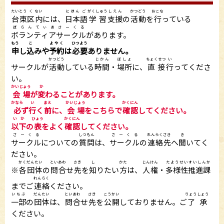
たいとう
く
ない
にほん
ご
がくしゅう
しえん
かつどう
おこな
台東
区
内
には、
日本
語
学習
支援
の
活動
を
行
っている
ぼらんてぃあさーくる
ボランティアサークル
があります。
もう
こ
よやく
ひつよう
申
し
込
みや
予約
は
必要
ありません。
かつどう
じかん
ばしょ
ちょくせつ
い
サークルが
活動
している
時間
・
場所
に、
直接
行
ってくださ
い。
かいじょう
か
会場
が
変
わることがあります。
かなら
い
まえ
かいじょう
かくにん
必
ず
行
く
前
に、
会場
をこちらで
確認
してください。
いか
ひょう
かくにん
以下
の
表
をよく
確認
してください。
さーくる
しつもん
さーくる
れんらくさき
き
サークル
についての
質問
は、
サークル
の
連絡先
へ
聞
いてく
ださい。
かくだんたい
といあわ
さき
し
かた
じんけん
たようせい
すいしんか
※
各団体
の
問合
せ
先
を
知
りたい
方
は、
人権
・
多様性
推進課
れんらく
までご
連絡
ください。
いちぶ
だんたい
といあわ
さき
こうかい
りょうしょう
一部
の
団体
は、
問合
せ
先
を
公開
しておりません。ご
了承
ください。