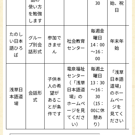
30
始、祝
使い方
日
を勉強
します
毎週金
たのし
グルー
参加で
曜日
い日本
社会教育
年末年
プ別会
きませ
14：00
語ひろ
センター
始
話形式
ん
～16：
ば
00
竜泉福祉
毎週土
「浅草
センター
曜日
子供本
日本語
（「浅草
13：30
人の希
道場」
浅草日
日本語道
～16：
会話形
望が
のホー
本語道
場」の
30
式
あるこ
ムペー
場
ホームペ
（15：
とが条
ジを
ージを見
00に休
件です
見てく
てくださ
憩あ
ださい
い）
り）