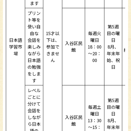
ます
プリン
ト等を
使い自
第5週
由な
15才以
毎週火
目の曜
日本語
会話を
下は、
曜日
日
入谷区民
学習市
楽しみ
参加で
18：00
8月、
館
場
ながら
きませ
～20：
年末年
日本語
ん
00
始、祝
の勉強
日
をしま
す
レベル
ごとに
第5週
分けて
毎週土
目の曜
会話を
曜日
日
しなが
入谷区民
13：30
8月、
ら日本
館
～15：
年末年
語の