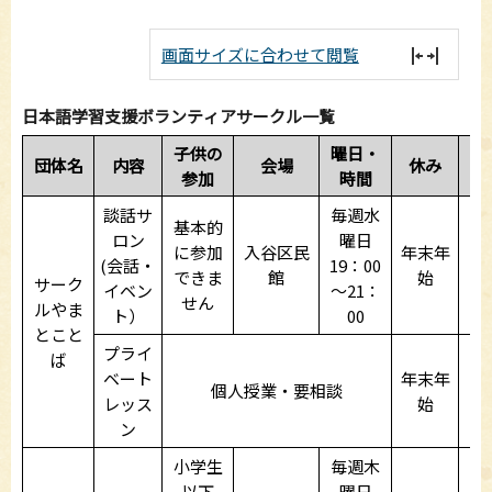
画面サイズに合わせて閲覧
日本語学習支援ボランティアサークル一覧
子供の
曜日・
団体名
内容
会場
休み
参加
時間
談話サ
毎週水
基本的
ロン
曜日
に参加
入谷区民
年末年
(会話・
19：00
できま
館
始
サーク
イベン
～21：
せん
ルやま
ト）
00
とこと
プライ
ば
ベート
年末年
個人授業・要相談
レッス
始
ン
小学生
毎週木
以下
曜日