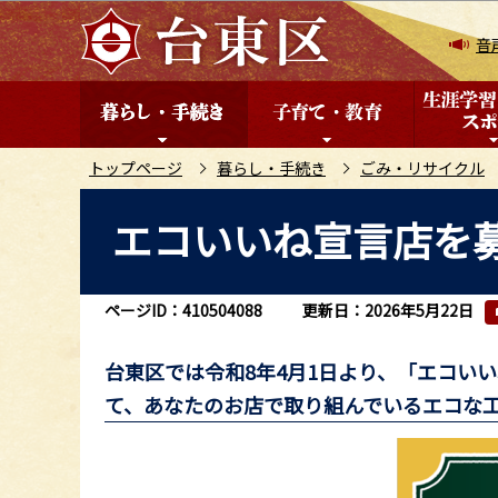
こ
の
音
ペ
ー
ジ
の
トップページ
暮らし・手続き
ごみ・リサイクル
先
本
エコいいね宣言店を
頭
文
で
こ
す
こ
ページID：410504088
更新日：2026年5月22日
か
ら
台東区では令和8年4月1日より、「エコい
て、あなたのお店で取り組んでいるエコな工