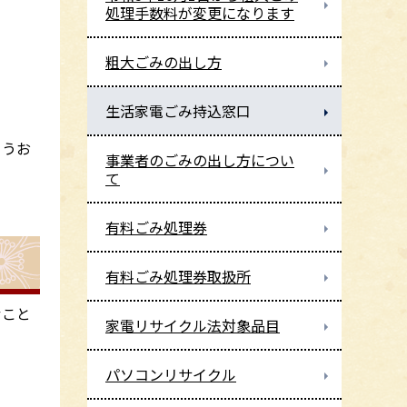
処理手数料が変更になります
粗大ごみの出し方
生活家電ごみ持込窓口
ようお
事業者のごみの出し方につい
て
有料ごみ処理券
有料ごみ処理券取扱所
むこと
家電リサイクル法対象品目
パソコンリサイクル