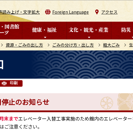
このページの本文へ移動
声読み上げ・文字拡大
Foreign Language
アクセス
資源・ごみの出し方
ごみの分け方・出し方
粗大ごみ
生
口
印刷
用停止のお知らせ
0月末まで
エレベーター入替工事実施のため館内のエレベーター
はご注意ください。