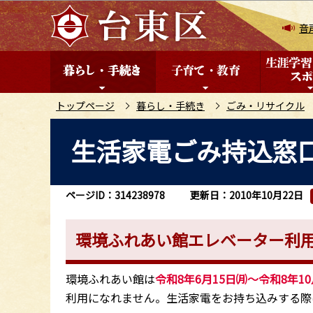
こ
の
音
ペ
ー
ジ
の
トップページ
暮らし・手続き
ごみ・リサイクル
先
本
生活家電ごみ持込窓
頭
文
で
こ
す
こ
ページID：314238978
更新日：2010年10月22日
か
ら
環境ふれあい館エレベーター利
環境ふれあい館は
令和8年6月15日㈪～令和8年1
利用になれません。生活家電をお持ち込みする際