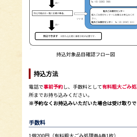
持込対象品目確認フロー図
持込方法
電話で
事前予約
し、手数料として
有料粗大ごみ処
所までお持ち込みください。
※予約なくお持込みいただいた場合は受け取りで
手数料
1個200円（有料粗大ごみ処理券A券1枚）