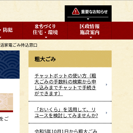
活家電ごみ持込窓口
粗大ごみ
チャットボットの使い方（粗
大ごみの手数料の検索から申
し込みまでチャットで手続き
ができます）
「おいくら」を活用して、リ
ユースを検討してみませんか?
をご
令和5年10月1日から粗大ごみ