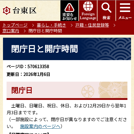
こ
このページの本文へ移動
の
ペ
トップページ
暮らし・手続き
戸籍・住民登録等
ー
窓口案内
閉庁日と開庁時間
ジ
の
本
閉庁日と開庁時間
先
文
頭
こ
で
こ
ページID：570613358
す
か
更新日：2026年1月6日
ら
閉庁日
土曜日、日曜日、祝日、休日、および12月29日から翌年1
月3日までです。
（一部施設によって、閉庁日が異なりますのでご注意くださ
い。
施設案内のページへ
）