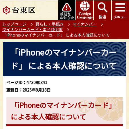
こ
このページの本文へ移動
の
ペ
トップページ
暮らし・手続き
マイナンバー
ー
マイナンバーカード・電子証明書
ジ
「iPhoneのマイナンバーカード」 による本人確認について
の
本
先
「iPhoneのマイナンバーカー
文
頭
こ
で
ド」 による本人確認について
こ
す
か
ら
ページID：473090341
更新日：2025年9月18日
「iPhoneのマイナンバーカード」
による本人確認について