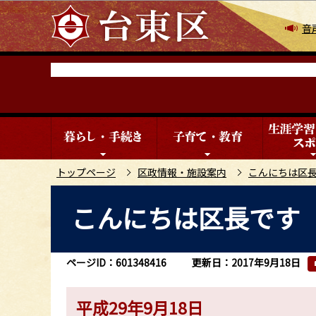
こ
の
音
ペ
ー
ジ
の
先
頭
で
トップページ
区政情報・施設案内
こんにちは区
す
本
こんにちは区長です（
文
こ
こ
ページID：601348416
更新日：2017年9月18日
か
ら
平成29年9月18日