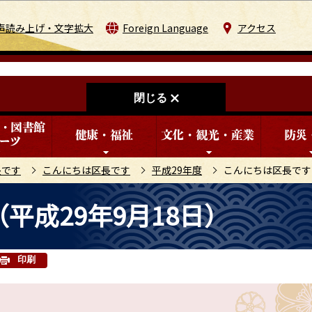
このページの本文へ移動
声読み上げ・文字拡大
Foreign Language
アクセス
閉じる
長です
こんにちは区長です
平成29年度
こんにちは区長です（
平成29年9月18日）
印刷