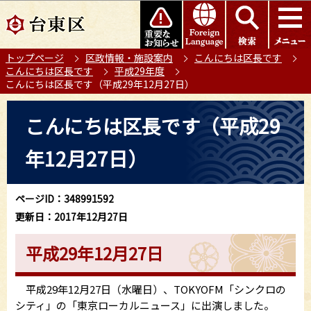
こ
このページの本文へ移動
の
ペ
トップページ
区政情報・施設案内
こんにちは区長です
ー
こんにちは区長です
平成29年度
ジ
こんにちは区長です（平成29年12月27日）
の
本
先
こんにちは区長です（平成29
文
頭
こ
で
年12月27日）
こ
す
か
ら
ページID：348991592
更新日：2017年12月27日
平成29年12月27日
平成29年12月27日（水曜日）、TOKYOFM「シンクロの
シティ」の「東京ローカルニュース」に出演しました。