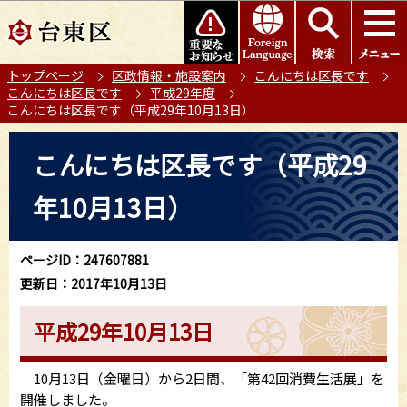
こ
このページの本文へ移動
の
ペ
トップページ
区政情報・施設案内
こんにちは区長です
ー
こんにちは区長です
平成29年度
ジ
こんにちは区長です（平成29年10月13日）
の
本
先
こんにちは区長です（平成29
文
頭
こ
で
年10月13日）
こ
す
か
ら
ページID：247607881
更新日：2017年10月13日
平成29年10月13日
10月13日（金曜日）から2日間、「第42回消費生活展」を
開催しました。