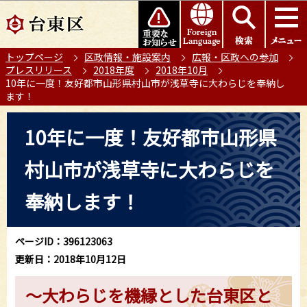
こ
このページの本文へ移動
の
ペ
トップページ
区政情報・施設案内
広報・区政への参加
ー
プレスリリース
2018年度
2018年10月
ジ
10年に一度！友好都市山形県村山市が浅草寺に大わらじを奉納し
の
ます！
先
本
頭
10年に一度！友好都市山形県
文
で
こ
す
村山市が浅草寺に大わらじを
こ
か
奉納します！
ら
ページID：396123063
更新日：2018年10月12日
～大わらじを機縁とした台東区と