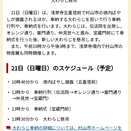
大わらじ懸吊
21日（日曜日）は、浅草寺五重塔前で村山市の徳内ばや
しが披露されるほか、奉納する大わらじを担いで行う奉納
行列や、奉納式を行います。大わらじは、伝法院を出発し、
オレンジ通り、雷門通り、仲見世へと進み、宝蔵門前にて奉
納式を行った後、新しい大わらじを懸吊します。
また、午前10時から午後3時まで、浅草寺境内で村山市の
物産展も同時開催します。
21日（日曜日）のスケジュール（予定）
10時40分から 徳内ばやし披露（五重塔前）
12時から 奉納行列（伝法院→オレンジ通り→雷門通り
→仲見世→宝蔵門）
13時から 奉納式（宝蔵門前）
13時30分から 大わらじ懸吊
大わらじ奉納の詳細については、村山市ホームページを