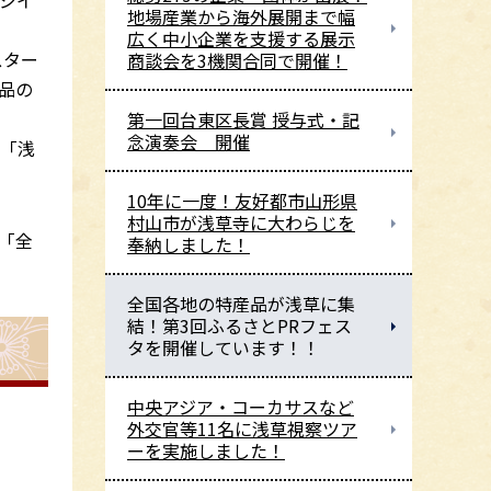
ジイ
地場産業から海外展開まで幅
広く中小企業を支援する展示
スター
商談会を3機関合同で開催！
品の
第一回台東区長賞 授与式・記
念演奏会 開催
り「浅
10年に一度！友好都市山形県
村山市が浅草寺に大わらじを
「全
奉納しました！
全国各地の特産品が浅草に集
結！第3回ふるさとPRフェス
タを開催しています！！
中央アジア・コーカサスなど
外交官等11名に浅草視察ツア
ーを実施しました！