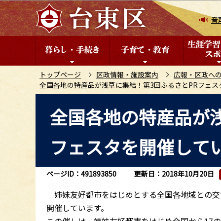
こ
の
音
ペ
ー
ジ
の
トップページ
区政情報・施設案内
広報・区政へ
全国各地の特産品が浅草に集結！第3回ふるさとPRフェス
先
頭
本
全国各地の特産品が浅
で
文
す
こ
フェスタを開催して
こ
か
ら
ページID：491893850
更新日：2018年10月20日
姉妹友好都市をはじめとする全国各地域との交流
開催しています。