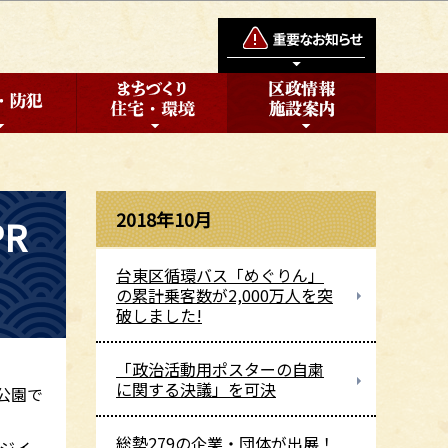
2018年10月
R
台東区循環バス「めぐりん」
の累計乗客数が2,000万人を突
破しました!
「政治活動用ポスターの自粛
に関する決議」を可決
公園で
総勢279の企業・団体が出展！