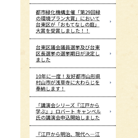
都市緑化機構主催「第29回緑
の環境プラン大賞」において
台東区が「おもてなしの庭」
大賞を受賞しました！！
台東区議会議員選挙及び台東
区長選挙の選挙期日が決定し
ました
10年に一度！友好都市山形県
村山市が浅草寺に大わらじを
奉納します！
「講演会シリーズ『江戸から
学ぶ』」ロバート キャンベル
氏の講演会申込開始しました
『江戸から明治、現代へ―江