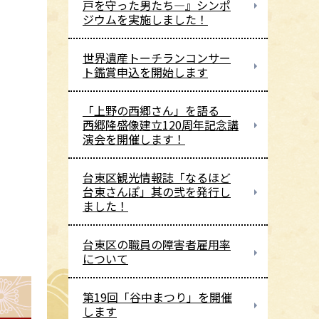
戸を守った男たち―』シンポ
ジウムを実施しました！
世界遺産トーチランコンサー
ト鑑賞申込を開始します
「上野の西郷さん」を語る
西郷隆盛像建立120周年記念講
演会を開催します！
台東区観光情報誌「なるほど
台東さんぽ」其の弐を発行し
ました！
台東区の職員の障害者雇用率
について
第19回「谷中まつり」を開催
します