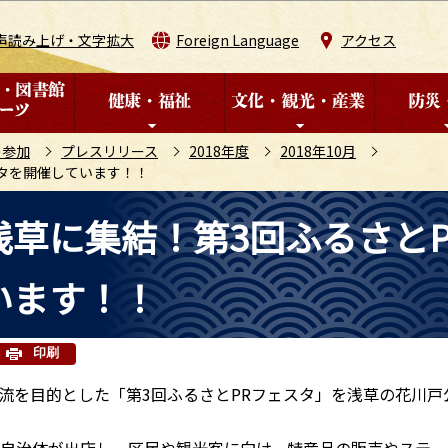
このページの本文へ移動
声読み上げ・文字拡大
Foreign Language
アクセス
の参加
プレスリリース
2018年度
2018年10月
タを開催しています！！
草に集結！第3回ふるさとP
います！！
印刷
を目的とした「第3回ふるさとPRフェスタ」を浅草の花川戸