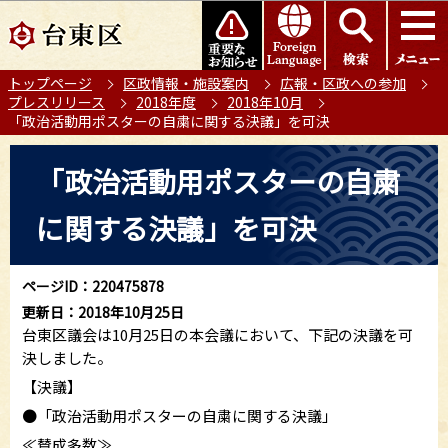
こ
このページの本文へ移動
の
ペ
トップページ
区政情報・施設案内
広報・区政への参加
ー
プレスリリース
2018年度
2018年10月
ジ
「政治活動用ポスターの自粛に関する決議」を可決
の
本
先
「政治活動用ポスターの自粛
文
頭
こ
で
に関する決議」を可決
こ
す
か
ら
ページID：220475878
更新日：2018年10月25日
台東区議会は10月25日の本会議において、下記の決議を可
決しました。
【決議】
●「政治活動用ポスターの自粛に関する決議」
≪賛成多数≫