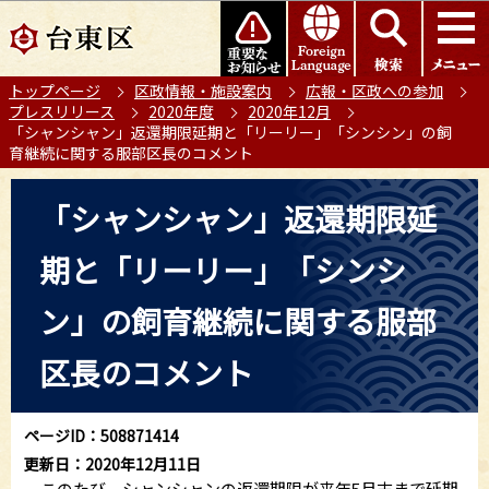
こ
このページの本文へ移動
の
ペ
トップページ
区政情報・施設案内
広報・区政への参加
ー
プレスリリース
2020年度
2020年12月
ジ
「シャンシャン」返還期限延期と「リーリー」「シンシン」の飼
の
育継続に関する服部区長のコメント
先
本
頭
「シャンシャン」返還期限延
文
で
こ
す
期と「リーリー」「シンシ
こ
か
ン」の飼育継続に関する服部
ら
区長のコメント
ページID：508871414
更新日：2020年12月11日
このたび、シャンシャンの返還期限が来年5月末まで延期