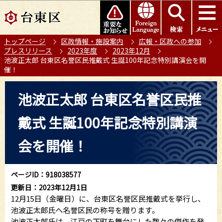
こ
このページの本文へ移動
の
ペ
トップページ
区政情報・施設案内
広報・区政への参加
ー
プレスリリース
2023年度
2023年12月
ジ
池波正太郎 台東区名誉区民推戴式 生誕100年記念特別講演会を開
の
催！
先
本
頭
池波正太郎 台東区名誉区民推
文
で
こ
す
戴式 生誕100年記念特別講演
こ
か
会を開催！
ら
ページID：918038577
更新日：2023年12月1日
12月15日（金曜日）に、台東区名誉区民推戴式を挙行し、
池波正太郎氏へ名誉区民の称号を贈ります。
池波正太郎氏は、江戸の下町を舞台にした数々の傑作を発