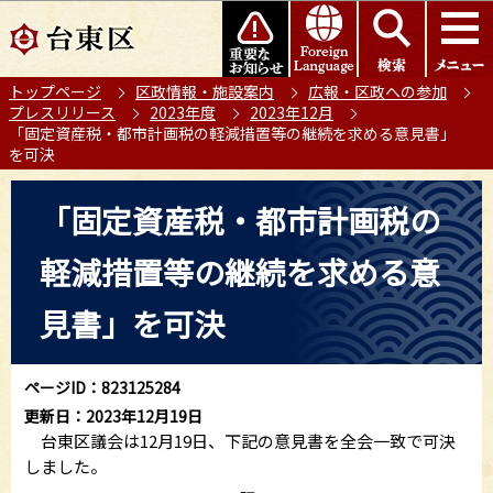
こ
このページの本文へ移動
の
ペ
トップページ
区政情報・施設案内
広報・区政への参加
ー
プレスリリース
2023年度
2023年12月
ジ
「固定資産税・都市計画税の軽減措置等の継続を求める意見書」
の
を可決
先
本
頭
「固定資産税・都市計画税の
文
で
こ
す
軽減措置等の継続を求める意
こ
か
見書」を可決
ら
ページID：823125284
更新日：2023年12月19日
台東区議会は12月19日、下記の意見書を全会一致で可決
しました。