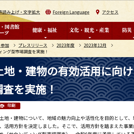
このページの本文へ移動
声読み上げ・文字拡大
Foreign Language
アクセス
の参加
プレスリリース
2023年度
2023年12月
ィング型市場調査を実施！
土地・建物の有効活用に向け
調査を実施！
印刷
土地・建物について、地域の魅力向上や活性化を目的として、
、活用方針を決定しました。そこで、活用方針を踏まえた事業