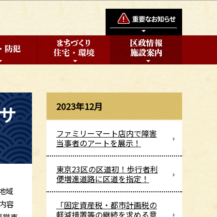
2023年12月
サ
ファミリーマート店内で障害
当事者のアートを展示！
東京23区の区道初！歩行者利
便増進道路に区道を指定！
地域
内容
「固定資産税・都市計画税の
軽減措置等の継続を求める意