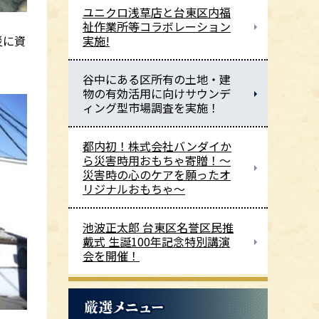
ユニクロ浅草店と台東区内福
祉作業所等コラボレーション
災に資
実施!
谷中にある区所有の土地・建
物の有効活用に向けサウンデ
ィング型市場調査を実施！
都内初！株式会社バンダイか
ら災害時用おもちゃ寄贈！～
災害時の心のケアを願ったオ
リジナルおもちゃ～
池波正太郎 台東区名誉区民推
戴式 生誕100年記念特別講演
会を開催！