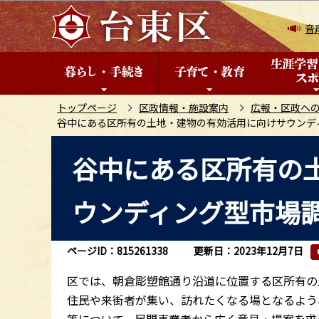
こ
の
音
ペ
ー
ジ
の
トップページ
区政情報・施設案内
広報・区政へ
谷中にある区所有の土地・建物の有効活用に向けサウンデ
先
頭
本
谷中にある区所有の
で
文
す
こ
ウンディング型市場
こ
か
ら
ページID：815261338
更新日：2023年12月7日
区では、朝倉彫塑館通り沿道に位置する区所有の
住民や来街者が集い、訪れたくなる場となるよう