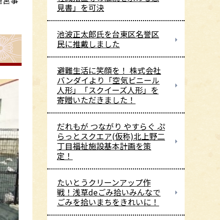
運営事
見書」を可決
池波正太郎氏を台東区名誉区
民に推戴しました
避難生活に笑顔を！ 株式会社
バンダイより「空気ビニール
人形」「スクイーズ人形」を
寄贈いただきました！
だれもが つながり やすらぐ ぷ
らっとスクエア(仮称)北上野二
丁目福祉施設基本計画を策
定！
たいとうクリーンアップ作
戦！浅草deごみ拾いみんなで
ごみを拾いまちをきれいに！