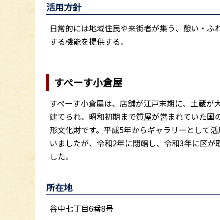
活用方針
日常的には地域住民や来街者が集う、憩い・ふ
する機能を提供する。
すぺーす小倉屋
すぺーす小倉屋は、店舗が江戸末期に、土蔵が
建てられ、昭和初期まで質屋が営まれていた国
形文化財です。平成5年からギャラリーとして活
いましたが、令和2年に閉館し、令和3年に区が
した。
所在地
谷中七丁目6番8号