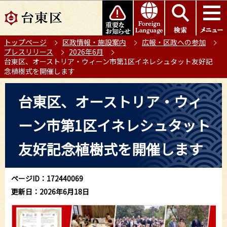
こ
このページの本文へ移動
の
ペ
トップページ
区政情報・施設案内
広報・区政への参加
ー
プレスリリース
2026年6月
ジ
台東区、オーストリア・ウィーン市第1区イネレシュタット友好記
の
念植樹式を開催します
先
本
頭
台東区、オーストリア・ウィ
文
で
こ
す
ーン市第1区イネレシュタット
こ
か
友好記念植樹式を開催します
ら
ページID：172440069
更新日：2026年6月18日