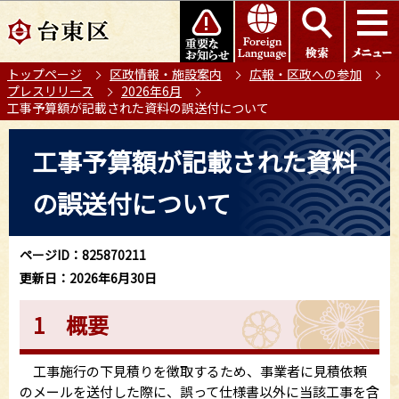
こ
このページの本文へ移動
の
ペ
トップページ
区政情報・施設案内
広報・区政への参加
ー
プレスリリース
2026年6月
ジ
工事予算額が記載された資料の誤送付について
の
本
先
工事予算額が記載された資料
文
頭
こ
で
の誤送付について
こ
す
か
ら
ページID：825870211
更新日：2026年6月30日
1 概要
工事施行の下見積りを徴取するため、事業者に見積依頼
のメールを送付した際に、誤って仕様書以外に当該工事を含