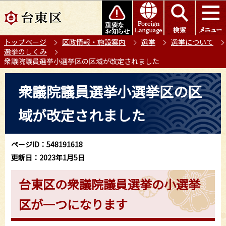
こ
このページの本文へ移動
の
ペ
トップページ
区政情報・施設案内
選挙
選挙について
ー
選挙のしくみ
ジ
衆議院議員選挙小選挙区の区域が改定されました
の
本
先
衆議院議員選挙小選挙区の区
文
頭
こ
で
域が改定されました
こ
す
か
ら
ページID：548191618
更新日：2023年1月5日
台東区の衆議院議員選挙の小選挙
区が一つになります