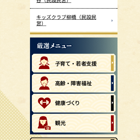
谷（民設民営）
キッズクラブ柳橋（民設民
営）