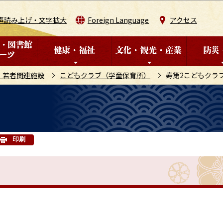
このページの本文へ移動
声読み上げ・文字拡大
Foreign Language
アクセス
・若者関連施設
こどもクラブ（学童保育所）
寿第2こどもクラ
印刷