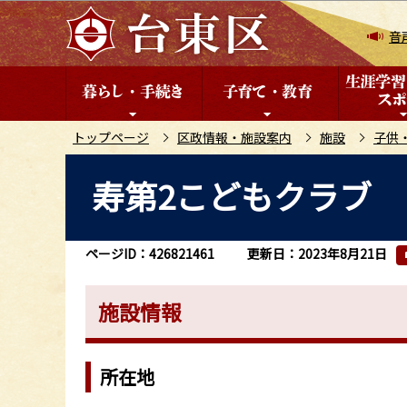
こ
の
音
ペ
ー
ジ
の
トップページ
区政情報・施設案内
施設
子供
先
本
寿第2こどもクラブ
頭
文
で
こ
す
こ
ページID：426821461
更新日：2023年8月21日
か
ら
施設情報
所在地