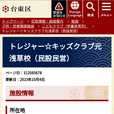
こ
このページの本文へ移動
の
ペ
トップページ
区政情報・施設案内
施設
ー
子供・若者関連施設
こどもクラブ（学童保育所）
ジ
トレジャー☆キッズクラブ元浅草校（民設民営）
の
本
先
トレジャー☆キッズクラブ元
文
頭
こ
で
浅草校（民設民営）
こ
す
か
ら
ページID：312565678
更新日：2023年10月4日
施設情報
所在地