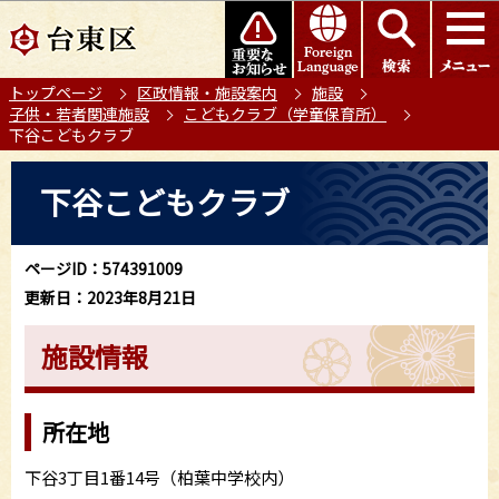
こ
このページの本文へ移動
の
ペ
トップページ
区政情報・施設案内
施設
ー
子供・若者関連施設
こどもクラブ（学童保育所）
ジ
下谷こどもクラブ
の
本
先
下谷こどもクラブ
文
頭
こ
で
こ
す
ページID：574391009
か
更新日：2023年8月21日
ら
施設情報
所在地
下谷3丁目1番14号（柏葉中学校内）