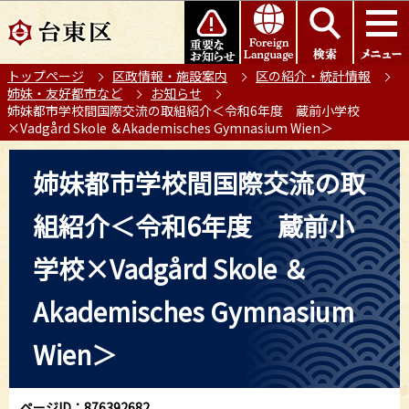
こ
このページの本文へ移動
の
ペ
トップページ
区政情報・施設案内
区の紹介・統計情報
ー
姉妹・友好都市など
お知らせ
ジ
姉妹都市学校間国際交流の取組紹介＜令和6年度 蔵前小学校
の
×Vadgård Skole ＆Akademisches Gymnasium Wien＞
先
本
頭
姉妹都市学校間国際交流の取
文
で
こ
す
組紹介＜令和6年度 蔵前小
こ
か
学校×Vadgård Skole ＆
ら
Akademisches Gymnasium
Wien＞
ページID：876392682