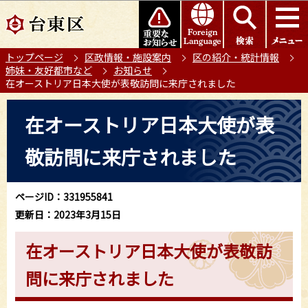
こ
このページの本文へ移動
の
ペ
トップページ
区政情報・施設案内
区の紹介・統計情報
ー
姉妹・友好都市など
お知らせ
ジ
在オーストリア日本大使が表敬訪問に来庁されました
の
本
先
在オーストリア日本大使が表
文
頭
こ
で
敬訪問に来庁されました
こ
す
か
ら
ページID：331955841
更新日：2023年3月15日
在オーストリア日本大使が表敬訪
問に来庁されました