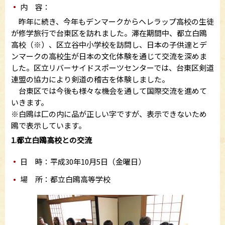
内 容：
昨年に続き、今年もデンマークからヘレラップ高校の生徒
が修学旅行で台東区を訪れました。滞在期間中、都立白鴎
高校（※）、区立谷中小学校を訪問し、日本の子供達とデ
ンマークの高校生が日本の文化体験を通じて交流を深めま
した。区立リバーサイドスポーツセンターでは、台東区剣道
連盟の協力により剣道の稽古を体験しました。
台東区では今後も様々な機会を通して国際交流を進めて
いきます。
※白鴎は匚の内に品が正しい字ですが、表示できないため
鴎で表示しています。
1.都立白鴎高校との交流
日 時：平成30年10月5日（金曜日）
場 所：都立白鴎高等学校