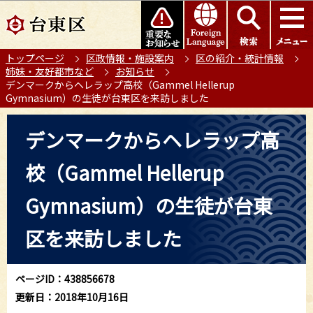
こ
このページの本文へ移動
の
ペ
トップページ
区政情報・施設案内
区の紹介・統計情報
ー
姉妹・友好都市など
お知らせ
ジ
デンマークからヘレラップ高校（Gammel Hellerup
の
Gymnasium）の生徒が台東区を来訪しました
先
本
頭
デンマークからヘレラップ高
文
で
こ
す
校（Gammel Hellerup
こ
か
Gymnasium）の生徒が台東
ら
区を来訪しました
ページID：438856678
更新日：2018年10月16日