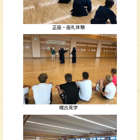
正座・座礼体験
稽古見学