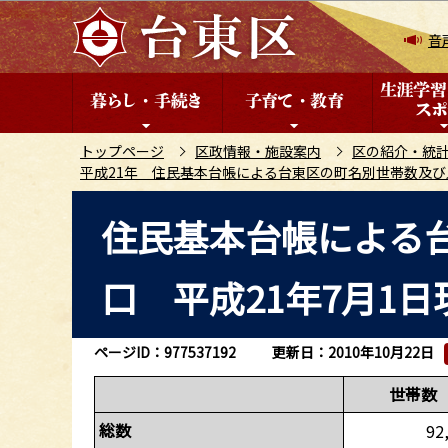
こ
の
音
ペ
ー
ジ
の
トップページ
区政情報・施設案内
区の紹介・統
平成21年 住民基本台帳による台東区の町名別世帯数及び
先
頭
本
住民基本台帳による
で
文
す
こ
口 平成21年7月1日
こ
か
ら
ページID：977537192
更新日：2010年10月22日
世帯数
総数
92