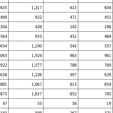
635
1,217
613
604
490
922
471
451
304
428
242
186
564
935
451
484
654
1,100
543
557
,065
1,924
963
961
922
1,577
788
789
638
1,226
597
629
881
1,667
813
854
875
1,637
852
785
47
55
36
19
343
588
267
321