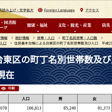
このページの本文へ移動
声読み上げ・文字拡大
Foreign Language
アクセス
計情報
統計情報
世帯・人口
町丁名別世帯・人口数
人口
住民基本台帳による台東区の町丁名別世帯数及び人口 平成21
台東区の町丁名別世帯数及び
現在
印刷
人口
男
女
,078
166,613
85,240
81,373