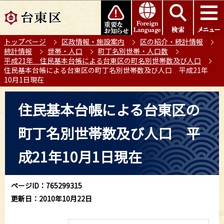
こ
このページの本文へ移動
の
ペ
トップページ
区政情報・施設案内
区の紹介・統計情報
ー
統計情報
世帯・人口
町丁名別世帯・人口数
ジ
平成21年 住民基本台帳による台東区の町名別世帯数及び人口
の
住民基本台帳による台東区の町丁名別世帯数及び人口 平成21年
10月1日現在
先
頭
本
住民基本台帳による台東区の
で
文
す
こ
町丁名別世帯数及び人口 平
こ
か
成21年10月1日現在
ら
ページID：765299315
更新日：2010年10月22日