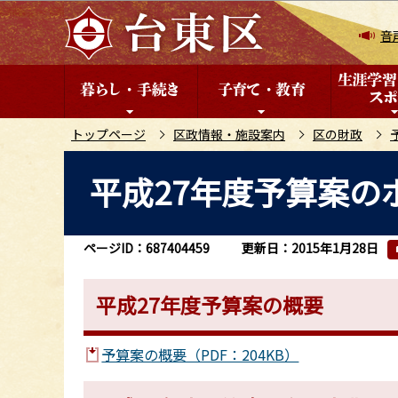
こ
の
音
ペ
ー
ジ
の
トップページ
区政情報・施設案内
区の財政
先
本
平成27年度予算案の
頭
文
で
こ
す
こ
ページID：687404459
更新日：2015年1月28日
か
ら
平成27年度予算案の概要
予算案の概要（PDF：204KB）