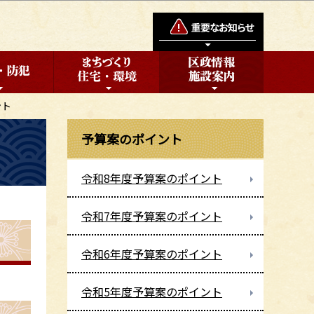
ント
予算案のポイント
令和8年度予算案のポイント
令和7年度予算案のポイント
令和6年度予算案のポイント
令和5年度予算案のポイント