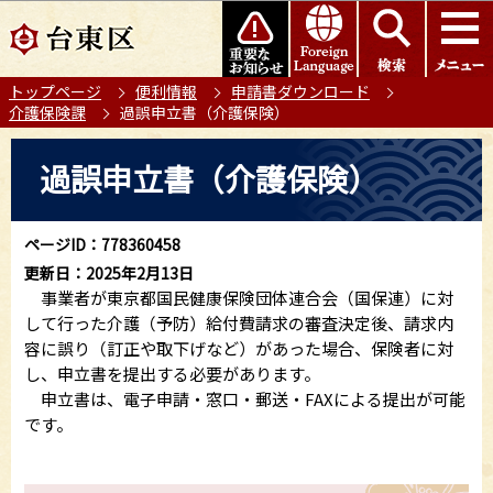
こ
このページの本文へ移動
の
ペ
トップページ
便利情報
申請書ダウンロード
ー
介護保険課
過誤申立書（介護保険）
ジ
の
本
過誤申立書（介護保険）
先
文
頭
こ
で
こ
ページID：778360458
す
か
更新日：2025年2月13日
ら
事業者が東京都国民健康保険団体連合会（国保連）に対
して行った介護（予防）給付費請求の審査決定後、請求内
容に誤り（訂正や取下げなど）があった場合、保険者に対
し、申立書を提出する必要があります。
申立書は、電子申請・窓口・郵送・FAXによる提出が可能
です。