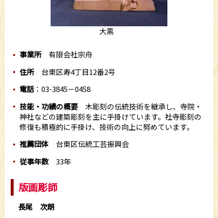
大黒
事業所
有限会社宗舟
住所
台東区寿4丁目12番2号
電話
：03-3845－0458
技能・功績の概要
木彫刻の伝統技術を継承し、寺院・
神社などの建築彫刻を主に手掛けています。社寺彫刻の
修復も積極的に手掛け、技術の向上に努めています。
推薦団体
台東区伝統工芸振興会
従事年数
33年
版画彫師
長尾 次朗