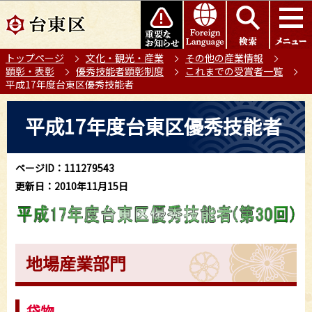
こ
このページの本文へ移動
の
ペ
トップページ
文化・観光・産業
その他の産業情報
ー
顕彰・表彰
優秀技能者顕彰制度
これまでの受賞者一覧
ジ
平成17年度台東区優秀技能者
の
本
先
平成17年度台東区優秀技能者
文
頭
こ
で
こ
す
ページID：111279543
か
更新日：2010年11月15日
ら
地場産業部門
袋物