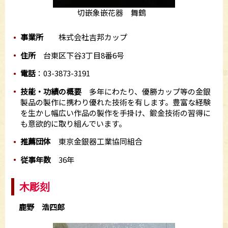
切嵌象嵌花器 舞鶴
事業所
株式会社吉邦カップ
住所
台東区下谷3丁目8番6号
電話
：03-3873-3191
技能・功績の概要
多年にわたり、優勝カップ等の金銀
製品の製作に携わり優れた技術を有します。豊富な経験
を生かし幅広い作品の製作を手掛け、鍛金技術の習得に
も意欲的に取り組んでいます。
推薦団体
東京金銀器工業協同組合
従事年数
36年
木彫刻
鹿野 浩四郎