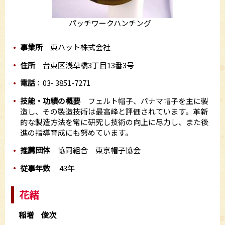
パッチワークハンチング
事業所
東ハット株式会社
住所
台東区浅草橋3丁目13番3号
電話
：03- 3851-7271
技能・功績の概要
フェルト帽子、パナマ帽子を主に製
造し、その製造技術は最高峰と評価されています。革新
的な製造方法を常に研究し技術の向上に尽力し、また後
進の指導育成にも努めています。
推薦団体
協同組合 東京帽子協会
従事年数
43年
花緒
稲増 俊次