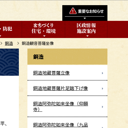
銅造
銅造観音菩薩坐像
銅造
銅造地蔵菩薩立像
銅造地蔵菩薩片足踏下げ像
銅造阿弥陀如来坐像（仰願
寺）
。
泰平、
銅造阿弥陀如来坐像（九品