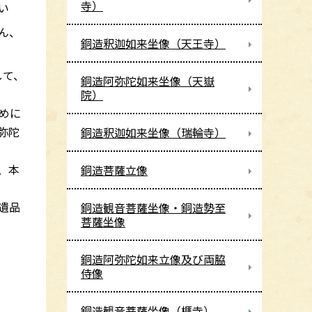
寺）
い
ん、
銅造釈迦如来坐像（天王寺）
して、
銅造阿弥陀如来坐像（天嶽
院）
めに
弥陀
銅造釈迦如来坐像（瑞輪寺）
、本
銅造菩薩立像
遺品
銅造観音菩薩坐像・銅造勢至
菩薩坐像
銅造阿弥陀如来立像及び両脇
侍像
銅造観音菩薩坐像（榧寺）