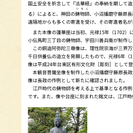
国土安全を祈念して『法華経』の奉納を期して造
いもじ
る）によると、神田の
鋳物師
、小沼播磨守藤原長
遠隔地からも多くの寄進を受け、その寄進者名が
また本像の蓮華座は当初、元禄15年（1702）
小伝馬町三丁目の鋳物師、宇田川善兵衛が制作し
この銅造阿弥陀三尊像は、理性院宗海が三界万
千日供養仏の造立を発願したもので、元禄6年（1
像は平成24年台東区有形文化財［彫刻］として
本観音菩薩坐像を制作した小沼播磨守藤原長政
像は長政の作例として新たに確認されました。
江戸時代の鋳物師を考える上で基準となる作例
です。また、像や台座に刻まれた銘文は、江戸時