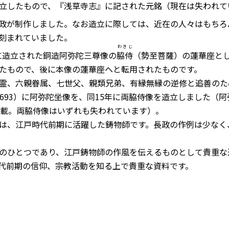
立したもので、『浅草寺志』に記された元銘（現在は失われて
政が制作しました。なお造立に際しては、近在の人々はもちろ
刻まれていました。
わきじ
に造立された銅造阿弥陀三尊像の
脇侍
（勢至菩薩）の蓮華座と
たもので、後に本像の蓮華座へと転用されたものです。
霊、六親眷属、七世父、親類兄弟、有縁無縁の逆修と追善のた
693）に阿弥陀坐像を、同15年に両脇侍像を造立しました（阿
登載。両脇侍像はいずれも失われています）。
は、江戸時代前期に活躍した鋳物師です。長政の作例は少なく
のひとつであり、江戸鋳物師の作風を伝えるものとして貴重な
代前期の信仰、宗教活動を知る上で貴重な資料です。