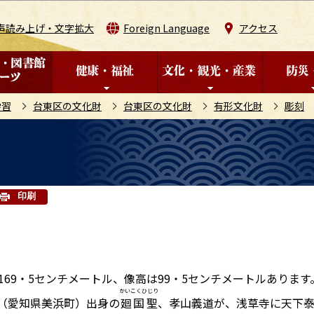
このページの本文へ移動
声読み上げ・文字拡大
Foreign Language
アクセス
学習
台東区の文化財
台東区の文化財
有形文化財
彫刻
印刷
9・5センチメートル、像高は99・5センチメートルあります
かいこくひじり
村（愛知県美浜町）出身の
廻国聖
、孝山義道が、浅草寺に天下