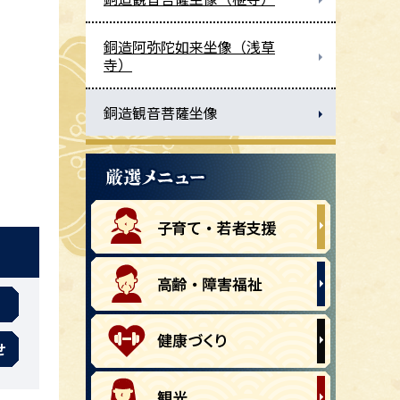
銅造阿弥陀如来坐像（浅草
寺）
銅造観音菩薩坐像
せ