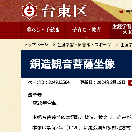
こ
の
音
ペ
ー
ジ
の
トップページ
生涯学習・図書館・スポーツ
生涯
先
本
銅造観音菩薩坐像
頭
文
で
こ
す
こ
ページID：324913564
更新日：2024年2月19日
か
ら
浅草寺
平成26年登載
本観音菩薩坐像は銅製、鋳造、鍍金で、総高が16
本像は享保5年（1720）に尾張国知多郡北方