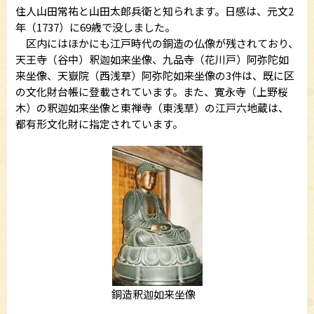
住人山田常祐と山田太郎兵衛と知られます。日感は、元文2
年（1737）に69歳で没しました。
区内にはほかにも江戸時代の銅造の仏像が残されており、
天王寺（谷中）釈迦如来坐像、九品寺（花川戸）阿弥陀如
来坐像、天嶽院（西浅草）阿弥陀如来坐像の3件は、既に区
の文化財台帳に登載されています。また、寛永寺（上野桜
木）の釈迦如来坐像と東禅寺（東浅草）の江戸六地蔵は、
都有形文化財に指定されています。
銅造釈迦如来坐像