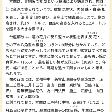
本像は、青銅製で
割型
という製法により鋳造され、肉身
らほつ
にっけいじゅ
びゃくごうそう
部は金泥で塗られています。
螺髪
は粒状、
肉髻珠
・
白毫相
ほっかいじょういん
けっかふざ
を表し、
法界定印
を結び、台座上で
結跏趺坐
します。像の
高さは、約1メートルで、台座の高さを入れると1.2メートル
を超える大きな像です。
かえりばな
台座部分は、蓮の花弁が反り返った状態を表す
反花
と、
かまちざ
その下の八角型の
框座
という2つの部分に分かれており、ど
ちらにも銘文がぎっしりと刻まれています。銘文はすべて戒
名と年月日ですが、整然と並べられておらず、最も古い銘が
貞享3年（1686）、最も新しい銘が文政11年（1828）と、年
代に幅があることから、時期を追って刻まれたものと考え
られます。
像の背面には、武州谷中 慈雲山瑞輪寺塔頭造立之 正
徳二壬辰年二月十五日 当山十四世 乗妙院 日感（花
押） 南無釈迦牟尼仏 為一門法界 施主 江府住 山田
常祐 同姓太郎兵衛
と刻まれており、本像は江戸時代中頃、正徳2年（1712）2
にっかん
月15日に制作され、願主は瑞輪寺14世
日感
、施主は江戸の