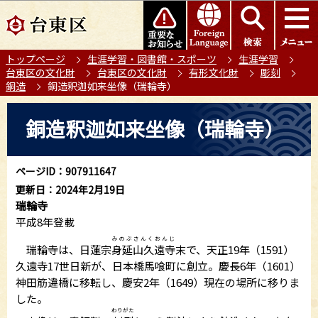
こ
このページの本文へ移動
の
ペ
トップページ
生涯学習・図書館・スポーツ
生涯学習
ー
台東区の文化財
台東区の文化財
有形文化財
彫刻
ジ
銅造
銅造釈迦如来坐像（瑞輪寺）
の
本
先
銅造釈迦如来坐像（瑞輪寺）
文
頭
こ
で
こ
す
ページID：907911647
か
更新日：2024年2月19日
ら
瑞輪寺
平成8年登載
みのぶさんくおんじ
瑞輪寺は、日蓮宗
身延山久遠寺
末で、天正19年（1591）
久遠寺17世日新が、日本橋馬喰町に創立。慶長6年（1601）
神田筋違橋に移転し、慶安2年（1649）現在の場所に移りま
した。
わりがた