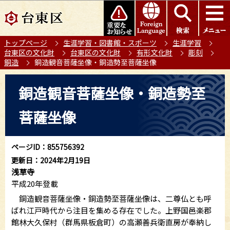
こ
このページの本文へ移動
の
ペ
トップページ
生涯学習・図書館・スポーツ
生涯学習
ー
台東区の文化財
台東区の文化財
有形文化財
彫刻
ジ
銅造
銅造観音菩薩坐像・銅造勢至菩薩坐像
の
本
先
銅造観音菩薩坐像・銅造勢至
文
頭
こ
で
菩薩坐像
こ
す
か
ら
ページID：855756392
更新日：2024年2月19日
浅草寺
平成20年登載
銅造観音菩薩坐像・銅造勢至菩薩坐像は、二尊仏とも呼
ばれ江戸時代から注目を集める存在でした。上野国邑楽郡
館林大久保村（群馬県板倉町）の高瀬善兵衛直房が奉納し