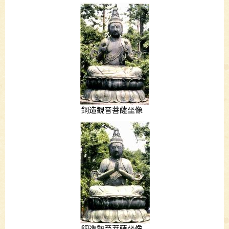
銅造観音菩薩坐像
銅造勢至菩薩坐像