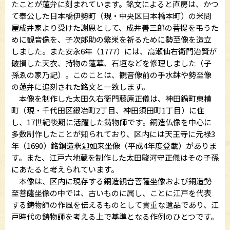
たことが蓮弁に刻まれています。銘文によると直房は、かつ
て奉公した日本橋伊勢町（現・中央区日本橋本町）の米問
屋成井家より受けた謝恩として、成井善三郎の菩提を弔うた
めに観音像を、子次郎助の繁栄を祈るために勢至像を造立
しました。また安永6年（1777）には、高瀬仙右衛門治賢が
破損した天衣、持物の蓮華、石垣などを修理しました（子
孫ゑの家乃記）。このことは、観音像前の手水鉢や勢至像
の蓮弁に追刻された銘文と一致します。
本像を制作した太田久右衛門藤原正儀は、神田鍋町東横
町（現・千代田区鍛冶町2丁目、神田須田町1丁目）に住
し、17世紀後期に活躍した鋳物師です。銅造仏像を中心に
多数制作したことが知られており、区内には天王寺に元禄3
年（1690）銘銅造釈迦如来坐像（平成4年度登載）がありま
す。また、江戸六地蔵を制作した太田駿河守正儀はその子孫
にあたると考えられています。
本像は、区内に現存する銅造観音菩薩坐像および銅造勢
至菩薩坐像の中では、古いものに属し、ことに江戸を代表
する鋳物師の作風を伝えるものとして貴重な遺品であり、江
戸時代の鋳物師を考える上で基準となる作例のひとつです。