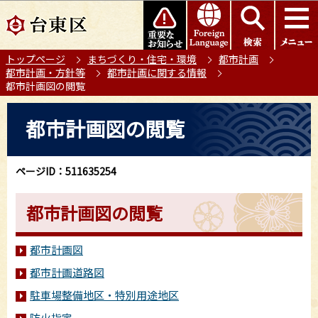
こ
このページの本文へ移動
の
ペ
トップページ
まちづくり・住宅・環境
都市計画
ー
都市計画・方針等
都市計画に関する情報
ジ
都市計画図の閲覧
の
本
先
都市計画図の閲覧
文
頭
こ
で
こ
す
ページID：511635254
か
ら
都市計画図の閲覧
都市計画図
都市計画道路図
駐車場整備地区・特別用途地区
防火指定