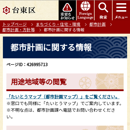
こ
このページの本文へ移動
の
ペ
トップページ
まちづくり・住宅・環境
都市計画
ー
都市計画・方針等
都市計画に関する情報
ジ
の
本
都市計画に関する情報
先
文
頭
こ
で
こ
ページID：426995713
す
か
ら
用途地域等の閲覧
「たいとうマップ（都市計画マップ）」をご覧ください。
※窓口でも同様に「たいとうマップ」でご案内しています。
※不明な点は、都市計画課へ電話でお問い合わせくださ
い。