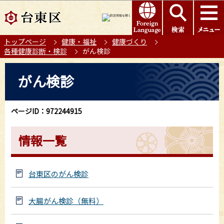
こ
このページの本文へ移動
の
ペ
トップページ
健康・福祉
健康づくり
ー
各種健康診断・検診
がん検診
ジ
の
本
がん検診
先
文
頭
こ
で
こ
ページID：972244915
す
か
ら
情報一覧
台東区のがん検診
大腸がん検診（無料）