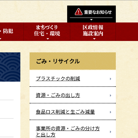
ごみ・リサイクル
プラスチックの削減
資源・ごみの出し方
食品ロス削減と生ごみ減量
事業所の資源・ごみの分け方
と出し方