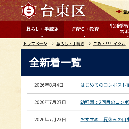
こ
の
音
ペ
ー
ジ
の
トップページ
暮らし・手続き
ごみ・リサイクル
先
本
全新着一覧
頭
文
で
こ
す
こ
か
2026年8月4日
はじめてのコンポスト
ら
2026年7月27日
幼稚園で2回目のコン
2026年7月23日
おすすめ！夏休みの自