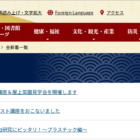
このページの本文へ移動
声読み上げ・文字拡大
Foreign Language
アクセス
全新着一覧
講座＆屋上菜園見学会を開催します
ポスト講座をおこないました
由研究にピッタリ！～プラスチック編～