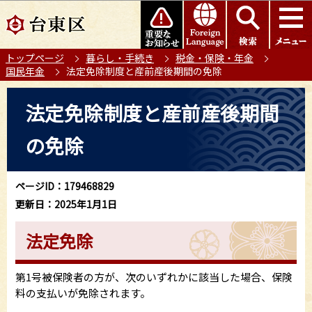
こ
このページの本文へ移動
の
ペ
トップページ
暮らし・手続き
税金・保険・年金
ー
国民年金
法定免除制度と産前産後期間の免除
ジ
の
本
法定免除制度と産前産後期間
先
文
頭
こ
の免除
で
こ
す
か
ら
ページID：179468829
更新日：2025年1月1日
法定免除
第1号被保険者の方が、次のいずれかに該当した場合、保険
料の支払いが免除されます。