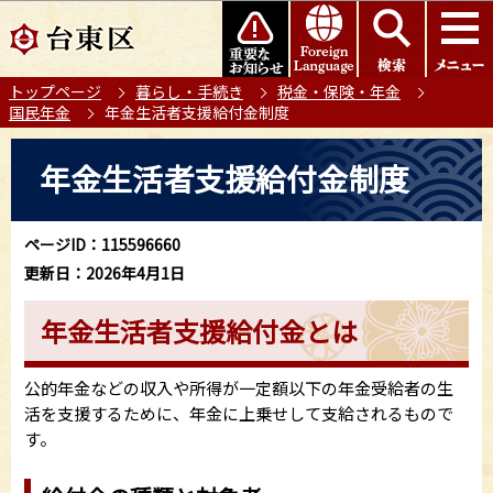
こ
このページの本文へ移動
の
ペ
トップページ
暮らし・手続き
税金・保険・年金
ー
国民年金
年金生活者支援給付金制度
ジ
の
本
年金生活者支援給付金制度
先
文
頭
こ
で
こ
ページID：115596660
す
か
更新日：2026年4月1日
ら
年金生活者支援給付金とは
公的年金などの収入や所得が一定額以下の年金受給者の生
活を支援するために、年金に上乗せして支給されるもので
す。